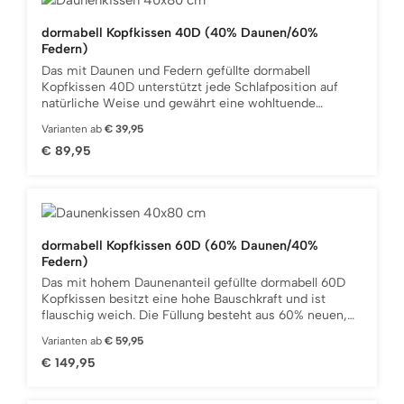
versteppt mit edler Bio-
Baumwolle.ProduktdetailsBezug bestehend aus
dormabell Kopfkissen 40D (40% Daunen/60%
feinstem, vorgekochtem Baumwoll-Edelgewebe,
Federn)
versteppt mit edler Bio-Baumwolle.Variables
Innenkissen-System (VIS) mit zwei unterschiedlichen,
Das mit Daunen und Federn gefüllte dormabell
abgesteppten Merino-Vlies-Platten.Luftaustausch und
Kopfkissen 40D unterstützt jede Schlafposition auf
Feuchtigkeitsabtransport durch ein spezielles
natürliche Weise und gewährt eine wohltuende
Belüftungsgewebe im Randbereich.Hülle waschbar bei
Entspannung. Die Füllung besteht aus 40% neuen,
Varianten ab
€ 39,95
60°C.
weißen Gänsedaunen sowie 60% neuen, weißen
Regulärer Preis:
€ 89,95
Gänsefedern. Unter strengster Kontrolle wird feinste
Ware ausgesuchter Gänsefarmen verarbeitet. Dies gibt
Ihnen die Sicherheit, dass nur ausgewählte Federn und
Daunen aus art- und tiergerechter Haltung in die
Kissen gelangen. Der Einsatz daunendichter Gewebe
ist eine weitere Qualitäts-Garantie des Kopfkissens.
dormabell Kopfkissen 60D (60% Daunen/40%
Das Kopfkissen ist in den Größen 40x80 cm und
Federn)
80x80 cm erhältlich. Wählen Sie jetzt Ihre
Wunschgröße.
Das mit hohem Daunenanteil gefüllte dormabell 60D
Kopfkissen besitzt eine hohe Bauschkraft und ist
flauschig weich. Die Füllung besteht aus 60% neuen,
weißen Gänsedaunen sowie 40% neuen, weißen
Varianten ab
€ 59,95
Gänsefedern. Unter strengster Kontrolle wird feinste
Regulärer Preis:
€ 149,95
Ware ausgesuchter Gänsefarmen verarbeitet. Dies gibt
Ihnen die Sicherheit, dass nur ausgewählte Federn und
Daunen aus art- und tiergerechter Haltung in die