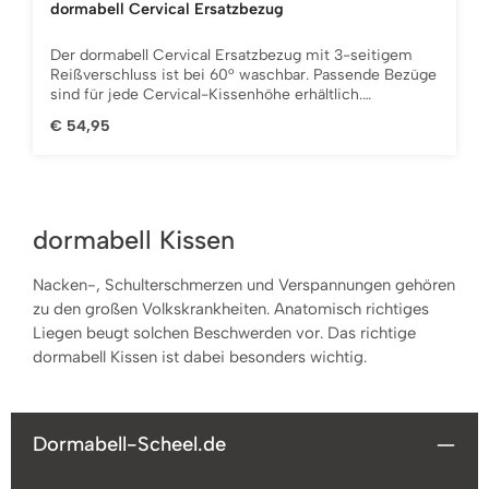
Bandscheiben und beugt so gezielt Verspannungen
dormabell Cervical Ersatzbezug
vor.Klimatisierend: Die hochwertige Profilplatte mit
ihrer wellenartigen Struktur fördert die Luftzirkulation
Der dormabell Cervical Ersatzbezug mit 3-seitigem
und verhindert einen Wärme- und Feuchtigkeitsstau.
Reißverschluss ist bei 60° waschbar. Passende Bezüge
Das Nackenstützkissen dormabell Cervical schafft so
sind für jede Cervical-Kissenhöhe erhältlich.
ein angenehmes Schlafklima, in dem sich ihr Kopf-
ProduktdetailsErhältlich für alle Cervical-Größen: NB1,
und Nackenbereich immer optimal erholen kann. Der
Regulärer Preis:
€ 54,95
NB2, NB3, NB3-V, NB4, NB4-V, NB5, NB5-V, NB6,
Klimabezug sorgt mit dem großflächigen
NB6-V, NB7 und NB8.
Belüftungssystem an den Kissenseiten für die
bestmögliche Klimaregulierung.
dormabell Kissen
Nacken-, Schulterschmerzen und Verspannungen gehören
zu den großen Volkskrankheiten. Anatomisch richtiges
Liegen beugt solchen Beschwerden vor. Das richtige
dormabell Kissen ist dabei besonders wichtig.
Dormabell-Scheel.de