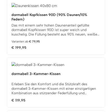
Kissen gelangen. Der Einsatz daunendichter Gewebe
ist eine weitere Qualitäts-Garantie des Kopfkissens.
Das Daunenkissen ist in den Größen 40x80 cm und
dormabell Kopfkissen 90D (90% Daunen/10%
80x80 cm erhältlich. Wählen Sie jetzt Ihre
Federn)
Wunschgröße.
Das mit einem sehr hohen Daunenanteil gefüllte
dormabell Kopfkissen 90D ist super weich und
kuschelig. Die Füllung besteht aus 90% neuen, weißen
Gänsedaunen sowie 10% neuen, weißen Gänsefedern.
Varianten ab
€ 79,95
Unter strengster Kontrolle wird feinste Ware
Regulärer Preis:
€ 199,95
ausgesuchter Gänsefarmen verarbeitet. Dies gibt
Ihnen die Sicherheit, dass nur ausgewählte Federn und
Daunen aus art- und tiergerechter Haltung in die
Kissen gelangen. Der Einsatz daunendichter Gewebe
ist eine weitere Qualitäts-Garantie des Kopfkissens.
Das Daunenkissen ist in den Größen 40x40cm, 40x80
dormabell 3-Kammer-Kissen
cm und 80x80 cm erhältlich. Wählen Sie jetzt Ihre
Wunschgröße.
Erleben Sie den Komfort und die Stützkraft des
dormabell 3-Kammer-Kissen mit einer einzigartigen
Kombination aus stützender Federfüllung und
komfortabler Daunenfüllung. Dieses exklusive Kissen
Regulärer Preis:
€ 119,95
besteht aus drei funktionalen Kammern: Die innen im
Kern des Kissens liegende Füllung aus 100% weißen,
neuen Federn wird umhüllt von 100% weißen, neuen