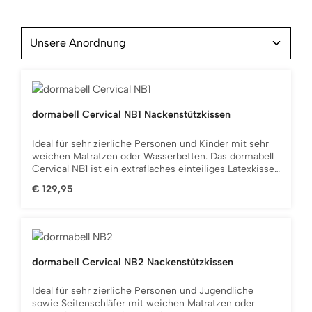
dormabell Cervical NB1 Nackenstützkissen
Ideal für sehr zierliche Personen und Kinder mit sehr
weichen Matratzen oder Wasserbetten. Das dormabell
Cervical NB1 ist ein extraflaches einteiliges Latexkissen
mit perfekter Stützfunktion. Der Bezugsstoff ist dank
Regulärer Preis:
€ 129,95
eines Reißverschlusses abnehmbar und bei 60°
waschbar. Das Nackenstützkissen ist eine Wohltat für
jeden Schläfer und in seiner Entwicklung einzigartig
und revolutionär!ProduktdetailsEntlastend: Das
dormabell Nackenstützkissen Cervical NB1 bringt Ihre
Halswirbelsäule in eine ideale, entspannte Lage und
dormabell Cervical NB2 Nackenstützkissen
garantiert eine bessere Blutzirkulation. Zudem
unterstützt das Lamellenprofil die Streckung Ihrer
Ideal für sehr zierliche Personen und Jugendliche
Wirbelsäule, entlastet Ihre Bandscheiben und beugt so
sowie Seitenschläfer mit weichen Matratzen oder
gezielt Verspannungen vor.Klimatisierend: Die