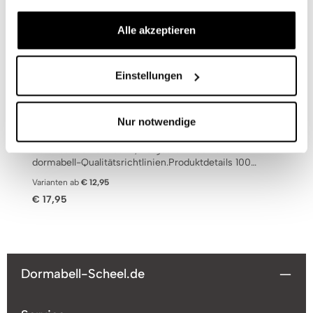
Alle akzeptieren
Produktgalerie überspringen
Das passt dazu
Einstellungen
dormabell Kissenbezug Satin natur
Nur notwendige
Der hochwertige dormabell Satin-Kissenbezug
Natur aus feinem Satin, hergestellt nach den
dormabell-Qualitätsrichtlinien.Produktdetails 100%
edle Baumwolle trocknergeeignet mit Qualitäts-
Varianten ab
€ 12,95
Reißverschluss (Ausnahme:
Regulärer Preis:
€ 17,95
Nackenrollenbezug) OEKO-TEX® STANDARD 100
zertifiziert
Dormabell-Scheel.de