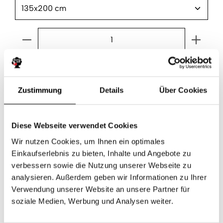
Produkt Anzahl: Gib den gewünschten Wert ein ode
In den Warenkorb
Zustimmung
Details
Über Cookies
Produktnummer:
000002245201
Diese Webseite verwendet Cookies
Wir nutzen Cookies, um Ihnen ein optimales
Beschreibung
Einkaufserlebnis zu bieten, Inhalte und Angebote zu
Bei diesem Artikel handelt es sich nur um den Bettbezug
verbessern sowie die Nutzung unserer Webseite zu
ohne Kissenbezug (Produktbild abweichend). Sie
analysieren. Außerdem geben wir Informationen zu Ihrer
möchten den farblich…
Mehr
Verwendung unserer Website an unsere Partner für
soziale Medien, Werbung und Analysen weiter.
Produktsicherheit