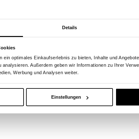
rmabell Premium Kissenbezug Jers
Details
senbezug in der Farbe Hummer besteht aus 95% edlem Baumw
richtlinien. Ideal kombinierbar mit den gleichfarbigen dorma
Cookies
 ein optimales Einkaufserlebnis zu bieten, Inhalte und Angebot
 analysieren. Außerdem geben wir Informationen zu Ihrer Verw
rn und 5% feinstes Elasthangarn
edien, Werbung und Analysen weiter.
hig
dig
Einstellungen
Nackenrollenbezug)