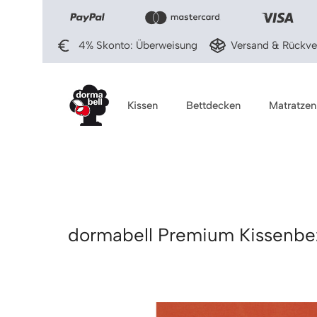
ingen
Zur Hauptnavigation springen
4% Skonto: Überweisung
Versand & Rückver
Kissen
Bettdecken
Matratzen
dormabell Premium Kissenb
Bildergalerie überspringen