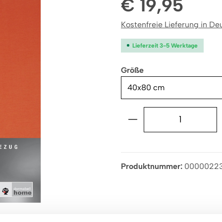
€ 19,95
Kostenfreie Lieferung in Deu
Lieferzeit 3-5 Werktage
auswählen
Größe
Produkt Anzahl: G
Produktnummer:
0000022
Produktsicherheit