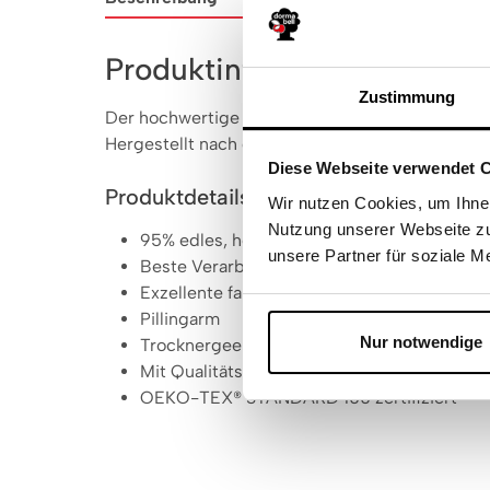
Produktinformationen "do
Zustimmung
Der hochwertige dormabell Premium Jersey-Kis
Hergestellt nach den hohen dormabell Qualitäts
Diese Webseite verwendet 
Produktdetails
Wir nutzen Cookies, um Ihnen
Nutzung unserer Webseite zu
95% edles, hochwertiges Baumwoll-Zwirnga
unsere Partner für soziale M
Beste Verarbeitung, besonders strapazierfä
Exzellente faltenfreie Passform, formbestän
Pillingarm
Nur notwendige
Trocknergeeignet, bügelfrei
Mit Qualitäts-Reißverschluss (Ausnahme: 
OEKO-TEX® STANDARD 100 zertifiziert