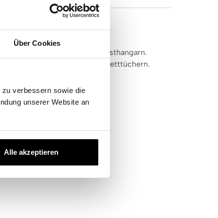
ey hummer"
Über Cookies
ollzwirn und 5% feinstem Elasthangarn.
bell Premium Feinjersey-Spannbetttüchern.
e zu verbessern sowie die
endung unserer Website an
Alle akzeptieren