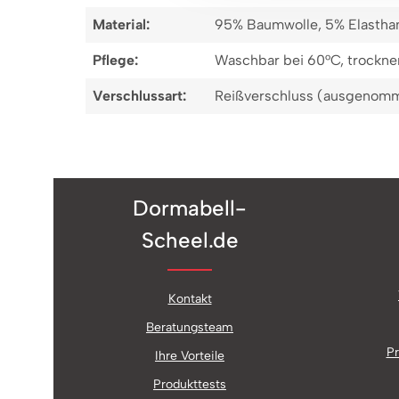
Material:
95% Baumwolle, 5% Elastha
Pflege:
Waschbar bei 60°C, trockner
Verschlussart:
Reißverschluss (ausgenomm
Dormabell-
Scheel.de
Kontakt
Beratungsteam
Pr
Ihre Vorteile
Produkttests