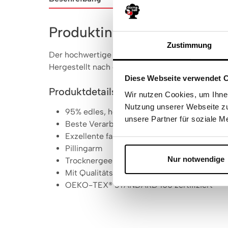
Produktinformationen "dor
Zustimmung
Der hochwertige dormabell Premium Jersey-Kis
Hergestellt nach den hohen dormabell Qualitäts
Diese Webseite verwendet 
Produktdetails
Wir nutzen Cookies, um Ihnen
Nutzung unserer Webseite zu
95% edles, hochwertiges Baumwoll-Zwirnga
unsere Partner für soziale M
Beste Verarbeitung, besonders strapazierfä
Exzellente faltenfreie Passform, formbestän
Pillingarm
Nur notwendige
Trocknergeeignet, bügelfrei
Mit Qualitäts-Reißverschluss (Ausnahme: 
OEKO-TEX® STANDARD 100 zertifiziert