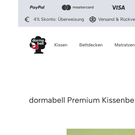
ingen
Zur Hauptnavigation springen
4% Skonto: Überweisung
Versand & Rückver
Kissen
Bettdecken
Matratzen
dormabell Premium Kissenbez
Bildergalerie überspringen