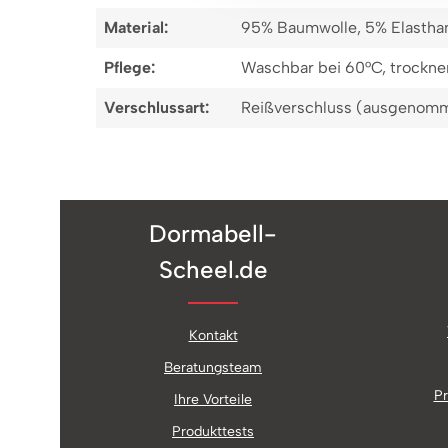
Material:
95% Baumwolle, 5% Elastha
Pflege:
Waschbar bei 60°C, trockner
Verschlussart:
Reißverschluss (ausgenomm
Dormabell-
Scheel.de
Kontakt
Beratungsteam
Pr
Ihre Vorteile
Produkttests