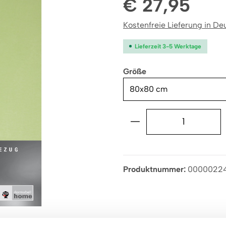
€ 27,95
Kostenfreie Lieferung in Deu
Lieferzeit 3-5 Werktage
auswählen
Größe
Produkt Anzahl: G
Produktnummer:
0000022
Produktsicherheit