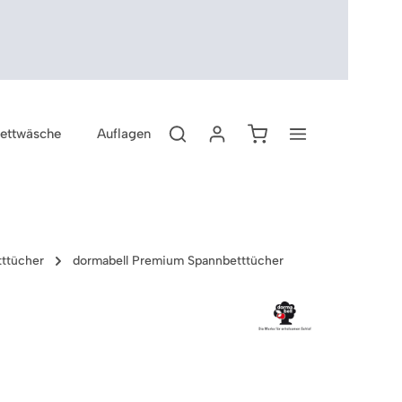
Warenkorb enthält 0 P
ettwäsche
Auflagen
Topper
Zubehör
ttücher
dormabell Premium Spannbetttücher