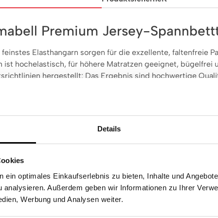
rmabell Premium Jersey-Spannbett
einstes Elasthangarn sorgen für die exzellente, faltenfreie
ist hochelastisch, für höhere Matratzen geeignet, bügelfrei
ichtlinien hergestellt: Das Ergebnis sind hochwertige Qualit
Details
aumwolle
ndig
Cookies
eeignet
 ein optimales Einkaufserlebnis zu bieten, Inhalte und Angebot
hig
 analysieren. Außerdem geben wir Informationen zu Ihrer Verw
edien, Werbung und Analysen weiter.