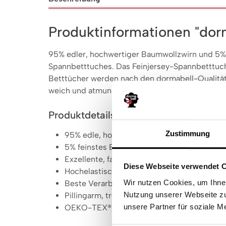
Produktinformationen "do
95% edler, hochwertiger Baumwollzwirn und 5% f
Spannbetttuches. Das Feinjersey-Spannbetttuch 
Betttücher werden nach den dormabell-Qualitätsr
weich und atmungsaktiv sind.
Produktdetails
Zustimmung
95% edle, hochwertige, gezwirnte Mako-B
5% feinstes Elasthangarn
Exzellente, faltenfreie Passform, formbestä
Diese Webseite verwendet 
Hochelastisch, auch für höhere Matratzen g
Wir nutzen Cookies, um Ihnen
Beste Verarbeitung, besonders strapazierfä
Nutzung unserer Webseite zu
Pillingarm, trocknergeeignet, bügelfrei
unsere Partner für soziale M
OEKO-TEX® STANDARD 100 zertifiziert