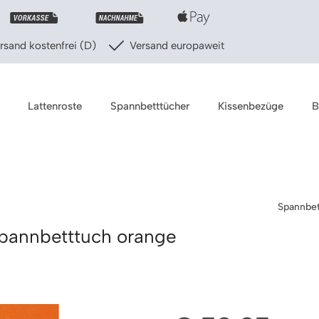
sand kostenfrei (D)
Versand europaweit
Lattenroste
Spannbetttücher
Kissenbezüge
B
Spannbet
pannbetttuch orange