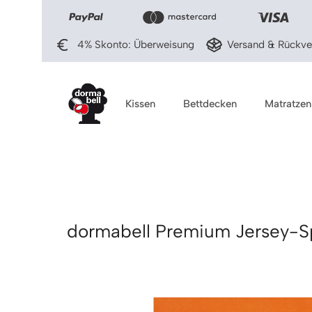
ingen
Zur Hauptnavigation springen
4% Skonto: Überweisung
Versand & Rückver
Kissen
Bettdecken
Matratzen
dormabell Premium Jersey-S
Bildergalerie überspringen