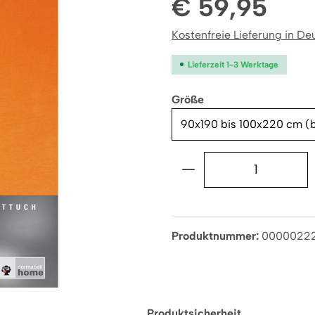
€ 59,95
Kostenfreie Lieferung in Deu
Lieferzeit 1-3 Werktage
auswählen
Größe
Produkt Anzahl: G
Produktnummer:
0000022
Produktsicherheit