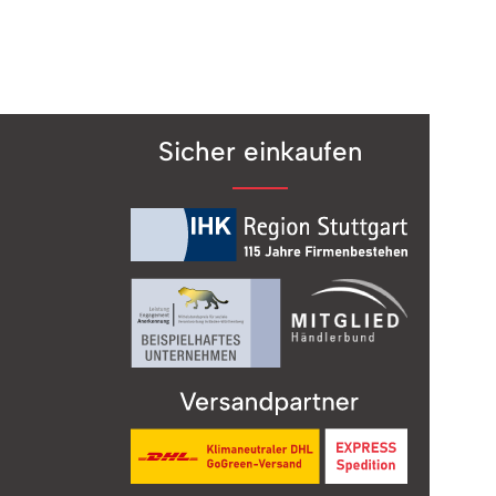
lt
ium
s9
Sicher einkaufen
erg
®