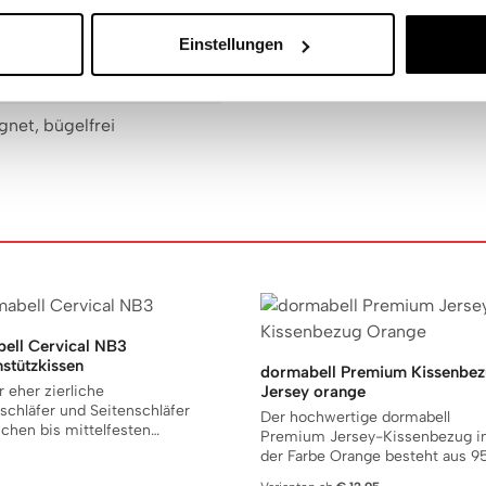
Einstellungen
net, bügelfrei
ell Cervical NB3
stützkissen
Details
dormabell Premium Kissenbe
Jersey orange
r eher zierliche
Details
chläfer und Seitenschläfer
Der hochwertige dormabell
chen bis mittelfesten
Premium Jersey-Kissenbezug i
en. Das dormabell Cervical
der Farbe Orange besteht aus 
 ein Latexkissen mit
edlem Baumwollzwirn und 5%