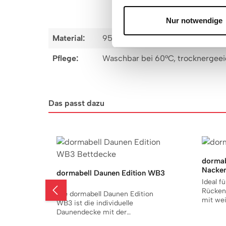
Nur notwendige
Material:
95% Baumwolle, 5% Elasthan
Pflege:
Waschbar bei 60°C, trocknergeeig
Das passt dazu
Produktgalerie überspringen
dormab
Nacken
dormabell Daunen Edition WB3
Ideal fü
Details
Rückens
Die dormabell Daunen Edition
mit wei
WB3 ist die individuelle
Matratz
Daunendecke mit der
NB3 ist
einzigartigen Steppung für ein