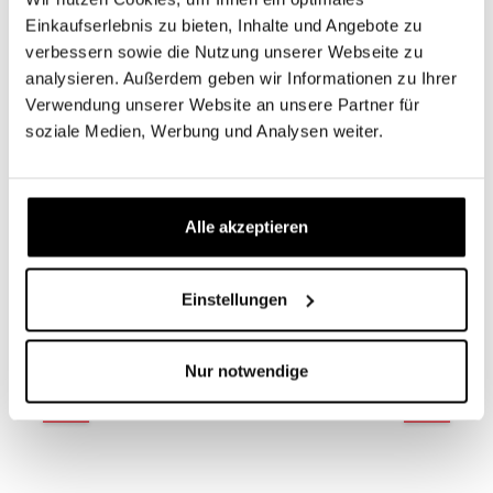
Einkaufserlebnis zu bieten, Inhalte und Angebote zu
verbessern sowie die Nutzung unserer Webseite zu
analysieren. Außerdem geben wir Informationen zu Ihrer
Verwendung unserer Website an unsere Partner für
Produktgalerie überspringen
Das passt dazu
soziale Medien, Werbung und Analysen weiter.
dormabell Premium Kissenbezug Jersey weiß
Alle akzeptieren
Der hochwertige dormabell Premium Jersey-
Kissenbezug in der Farbe Weiß besteht aus 95%
Einstellungen
edlem Baumwollzwirn und 5% feinstem
Elasthangarn. Hergestellt nach den hohen
dormabell Qualitätsrichtlinien. Ideal kombinierbar
mit den gleichfarbigen dormabell Premium
Nur notwendige
Feinjersey-Spannbetttüchern.Produktdetails95%
edles, hochwertiges Baumwoll-Zwirngarn und 5%
feinstes ElasthangarnBeste Verarbeitung,
besonders strapazierfähigExzellente faltenfreie
Passform,
formbeständigPillingarmTrocknergeeignet,