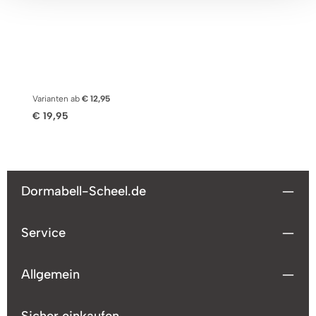
bügelfreiMit Qualitäts-Reißverschluss (Ausnahme:
Nackenrollenbezug)OEKO-TEX® STANDARD 100
d
zertifiziert
De
We
do
ed
Varianten ab
€ 12,95
Va
R
Regulärer Preis:
Re
€ 19,95
€
N
ze
Dormabell-Scheel.de
Service
Allgemein
Sicher einkaufen