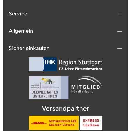
Dehnungsunterstützun
hochelastisch, für
g. Der Bezugsstoff ist
höhere Matratzen
dank eines
Service
geeignet, bügelfrei
Reißverschlusses
und trocknergeeignet.
abnehmbar und bei
Die dormabell home
60° waschbar. Das
Betttücher werden
Allgemein
Nackenstützkissen ist
nach den dormabell-
eine Wohltat für jeden
Qualitätsrichtlinien
Schläfer und in seiner
hergestellt: Das
Sicher einkaufen
Entwicklung
Ergebnis sind
einzigartig und
hochwertige
revolutionär!
Qualitäten, die
ProduktdetailsEntlaste
formstabil, pillingarm,
nd: Das dormabell
angenehm weich und
Nackenstützkissen
atmungsaktiv sind.Das
Cervical NB3 bringt
dormabell Premium
Ihre Halswirbelsäule in
Spannbetttuch ist
eine ideale,
standardmäßig für bis
entspannte Lage und
zu 30 cm hohe
garantiert eine
Matratzen passend.
bessere
Für überhohe
Blutzirkulation. Zudem
Matratzen bzw.
unterstützt das
Boxspring-Matratzen
Lamellenprofil die
wählen Sie bitte die
Streckung Ihrer
Variante "Extra Hoch"