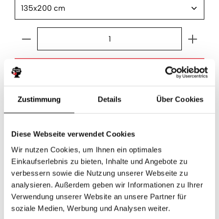
Produkt Anzahl: Gib den gewünschten Wert ein ode
In den Warenkorb
Zustimmung
Details
Über Cookies
Produktnummer:
000002176301
Diese Webseite verwendet Cookies
Beschreibung
Wir nutzen Cookies, um Ihnen ein optimales
Die dormabell Klimafaser Edition WB1 Bettdecke ist ein
Einkaufserlebnis zu bieten, Inhalte und Angebote zu
traumhaftes, maximal leichtes Sommerbett. Der
verbessern sowie die Nutzung unserer Webseite zu
hochwertige Micro-Batis…
Mehr
analysieren. Außerdem geben wir Informationen zu Ihrer
Verwendung unserer Website an unsere Partner für
Produktsicherheit
soziale Medien, Werbung und Analysen weiter.