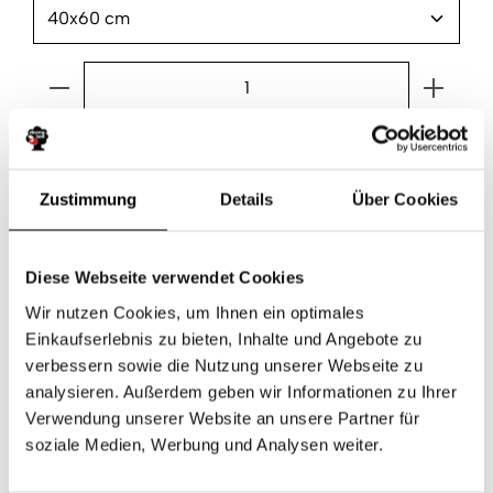
Produkt Anzahl: Gib den gewünschten Wert ein ode
In den Warenkorb
Zustimmung
Details
Über Cookies
Produktnummer:
000002243303
Diese Webseite verwendet Cookies
Wir nutzen Cookies, um Ihnen ein optimales
Beschreibung
Einkaufserlebnis zu bieten, Inhalte und Angebote zu
Der hochwertige dormabell Satin-Kissenbezug Bleu aus
verbessern sowie die Nutzung unserer Webseite zu
feinem Satin, hergestellt nach den dormabell-
analysieren. Außerdem geben wir Informationen zu Ihrer
Qualitätsrichtlinien.Produ…
Mehr
Verwendung unserer Website an unsere Partner für
soziale Medien, Werbung und Analysen weiter.
Produktsicherheit