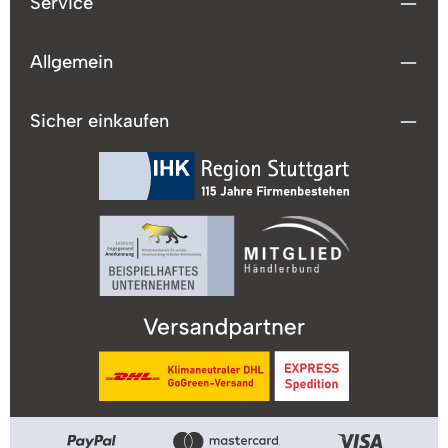
Service
Bettwäsche, in gewohnt hoher dormabell-Qualität,
erfreut das Auge mit ihrem seidigen Glanz. Im
Lieferumfang ist ein Bettbezug und ein
Kissenbezug enthalten. Die Bezüge haben einen
Allgemein
Reißverschluss.
Sicher einkaufen