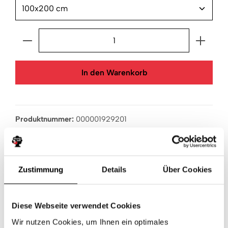
Produkt Anzahl: Gib den gewünschten Wert ein ode
In den Warenkorb
Produktnummer:
000001929201
Beschreibung
Originaler dormabell CTS 1200 Matratzenbezug,
Zustimmung
Details
Über Cookies
passend für den Matratzenkern der dormabell CTS 1200
Matratze.Der Bezug ist wa…
Mehr
Produktsicherheit
Diese Webseite verwendet Cookies
Wir nutzen Cookies, um Ihnen ein optimales