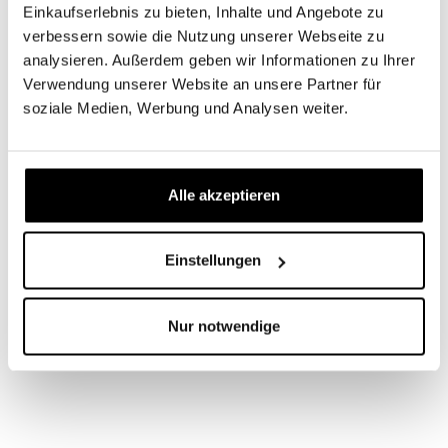
Einkaufserlebnis zu bieten, Inhalte und Angebote zu
verbessern sowie die Nutzung unserer Webseite zu
analysieren. Außerdem geben wir Informationen zu Ihrer
Produktgalerie überspringen
Das passt dazu
Verwendung unserer Website an unsere Partner für
soziale Medien, Werbung und Analysen weiter.
dormabell Cervical NB3 Nackenstützkissen
Alle akzeptieren
Ideal für eher zierliche Rückenschläfer und
Seitenschläfer mit weichen bis mittelfesten
Matratzen. Das dormabell Cervical NB3 ist ein
Latexkissen mit stützender Schaumplatte in
Einstellungen
flacher Ausführung mit guter Streck- und
Dehnungsunterstützung. Der Bezugsstoff ist dank
eines Reißverschlusses abnehmbar und bei 60°
waschbar. Das Nackenstützkissen ist eine Wohltat
Nur notwendige
für jeden Schläfer und in seiner Entwicklung
einzigartig und revolutionär!
ProduktdetailsEntlastend: Das dormabell
Nackenstützkissen Cervical NB3 bringt Ihre
Halswirbelsäule in eine ideale, entspannte Lage
und garantiert eine bessere Blutzirkulation. Zudem