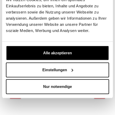
Einkaufserlebnis zu bieten, Inhalte und Angebote zu
verbessern sowie die Nutzung unserer Webseite zu
analysieren. Außerdem geben wir Informationen zu Ihrer
Verwendung unserer Website an unsere Partner für
Produktgalerie überspringen
Das passt dazu
soziale Medien, Werbung und Analysen weiter.
dormabell Cervical NB3 Nackenstützkissen
Alle akzeptieren
Ideal für eher zierliche Rückenschläfer und
Seitenschläfer mit weichen bis mittelfesten
Matratzen. Das dormabell Cervical NB3 ist ein
Einstellungen
Latexkissen mit stützender Schaumplatte in
flacher Ausführung mit guter Streck- und
Dehnungsunterstützung. Der Bezugsstoff ist dank
eines Reißverschlusses abnehmbar und bei 60°
Nur notwendige
waschbar. Das Nackenstützkissen ist eine Wohltat
für jeden Schläfer und in seiner Entwicklung
einzigartig und revolutionär!
ProduktdetailsEntlastend: Das dormabell
Nackenstützkissen Cervical NB3 bringt Ihre
Halswirbelsäule in eine ideale, entspannte Lage